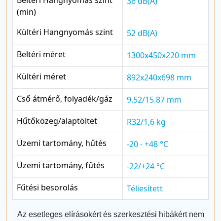
36 dB(A)
(min)
Kültéri Hangnyomás szint
52 dB(A)
Beltéri méret
1300x450x220 mm
Kültéri méret
892x240x698 mm
Cső átmérő, folyadék/gáz
9.52/15.87 mm
Hűtőközeg/alaptöltet
R32/1,6 kg
Üzemi tartomány, hűtés
-20 - +48 °C
Üzemi tartomány, fűtés
-22/+24 °C
Fűtési besorolás
Téliesített
Az esetleges elírásokért és szerkesztési hibákért nem