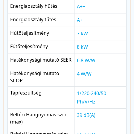
Energiaosztály hűtés
A++
Energiaosztály fűtés
A+
Hűtőteljesítmény
7 kW
Fűtőteljesítmény
8 kW
Hatékonysági mutató SEER
6.8 W/W
Hatékonysági mutató
4 W/W
SCOP
Tápfeszültség
1/220-240/50
Ph/V/Hz
Beltéri Hangnyomás szint
39 dB(A)
(max)
Beltéri Hangnyomás szint