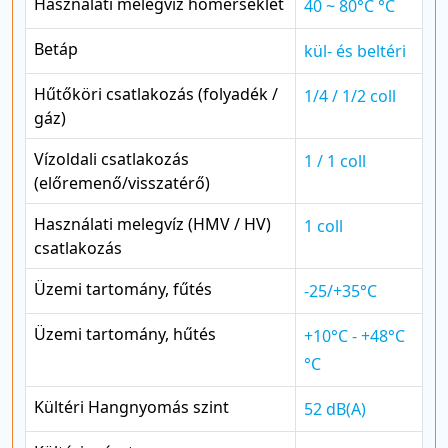
Használati melegvíz hőmérséklet
40 ~ 80°C °C
Betáp
kül- és beltéri
Hűtőköri csatlakozás (folyadék /
1/4 / 1/2 coll
gáz)
Vízoldali csatlakozás
1 / 1 coll
(előremenő/visszatérő)
Használati melegvíz (HMV / HV)
1 coll
csatlakozás
Üzemi tartomány, fűtés
-25/+35°C
Üzemi tartomány, hűtés
+10°C - +48°C
°C
Kültéri Hangnyomás szint
52 dB(A)