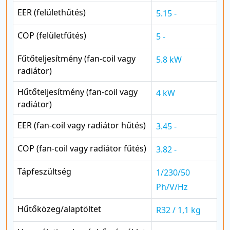
EER (felülethűtés)
5.15 -
COP (felületfűtés)
5 -
Fűtőteljesítmény (fan-coil vagy
5.8 kW
radiátor)
Hűtőteljesítmény (fan-coil vagy
4 kW
radiátor)
EER (fan-coil vagy radiátor hűtés)
3.45 -
COP (fan-coil vagy radiátor fűtés)
3.82 -
Tápfeszültség
1/230/50
Ph/V/Hz
Hűtőközeg/alaptöltet
R32 / 1,1 kg