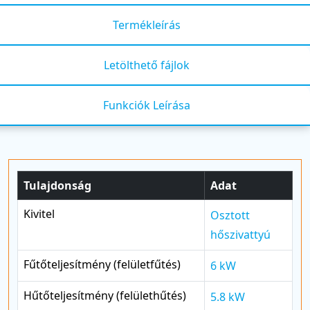
Termékleírás
Letölthető fájlok
Funkciók Leírása
Tulajdonság
Adat
Kivitel
Osztott
hőszivattyú
Fűtőteljesítmény (felületfűtés)
6 kW
Hűtőteljesítmény (felülethűtés)
5.8 kW