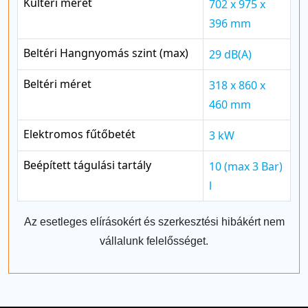
Kültéri méret
702 x 975 x
396 mm
Beltéri Hangnyomás szint (max)
29 dB(A)
Beltéri méret
318 x 860 x
460 mm
Elektromos fűtőbetét
3 kW
Beépített tágulási tartály
10 (max 3 Bar)
l
Az esetleges elírásokért és szerkesztési hibákért nem
vállalunk felelősséget.