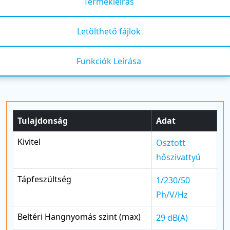
Termékleírás
Letölthető fájlok
Funkciók Leírása
Tulajdonság
Adat
Kivitel
Osztott
hőszivattyú
Tápfeszültség
1/230/50
Ph/V/Hz
Beltéri Hangnyomás szint (max)
29 dB(A)