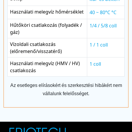
Használati melegvíz hőmérséklet
40 ~ 80°C °C
Hűtőköri csatlakozás (folyadék /
1/4 / 5/8 coll
gáz)
Vízoldali csatlakozás
1 / 1 coll
(előremenő/visszatérő)
Használati melegvíz (HMV / HV)
1 coll
csatlakozás
Az esetleges elírásokért és szerkesztési hibákért nem
vállalunk felelősséget.