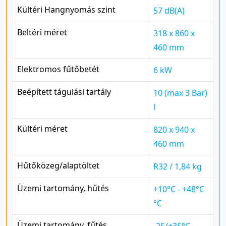
Kültéri Hangnyomás szint
57 dB(A)
Beltéri méret
318 x 860 x
460 mm
Elektromos fűtőbetét
6 kW
Beépített tágulási tartály
10 (max 3 Bar)
l
Kültéri méret
820 x 940 x
460 mm
Hűtőközeg/alaptöltet
R32 / 1,84 kg
Üzemi tartomány, hűtés
+10°C - +48°C
°C
Üzemi tartomány, fűtés
-25/+35°C