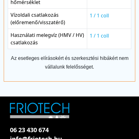
hőmérséklet
Vízoldali csatlakozás
1 / 1 coll
(előremenő/visszatérő)
Használati melegvíz (HMV / HV)
1 / 1 coll
csatlakozás
Az esetleges elírásokért és szerkesztési hibákért nem
vállalunk felelősséget.
06 23 430 674
info@friotech.hu