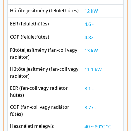
Hűtőteljesítmény (felülethűtés)
12 kW
EER (felülethűtés)
4.6 -
COP (felületfűtés)
4.82 -
Fűtőteljesítmény (fan-coil vagy
13 kW
radiátor)
Hűtőteljesítmény (fan-coil vagy
11.1 kW
radiátor)
EER (fan-coil vagy radiátor
3.1 -
hűtés)
COP (fan-coil vagy radiátor
3.77 -
fűtés)
Használati melegvíz
40 ~ 80°C °C