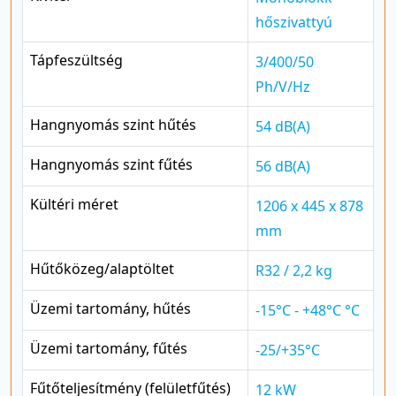
hőszivattyú
Tápfeszültség
3/400/50
Ph/V/Hz
Hangnyomás szint hűtés
54 dB(A)
Hangnyomás szint fűtés
56 dB(A)
Kültéri méret
1206 x 445 x 878
mm
Hűtőközeg/alaptöltet
R32 / 2,2 kg
Üzemi tartomány, hűtés
-15°C - +48°C °C
Üzemi tartomány, fűtés
-25/+35°C
Fűtőteljesítmény (felületfűtés)
12 kW