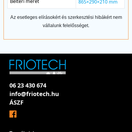
Beltéri méret
865×290×210 mm
Az esetleges elírásokért és szerkesztési hibákért nem
vállalunk felelősséget.
06 23 430 674
info@friotech.hu
ÁSZF