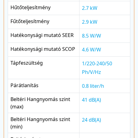
Hűtőteljesítmény
2.7 kW
Fűtőteljesítmény
2.9 kW
Hatékonysági mutató SEER
8.5 W/W
Hatékonysági mutató SCOP
4.6 W/W
Tápfeszültség
1/220-240/50
Ph/V/Hz
Párátlanítás
0.8 liter/h
Beltéri Hangnyomás szint
41 dB(A)
(max)
Beltéri Hangnyomás szint
24 dB(A)
(min)