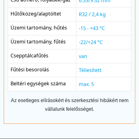
6.35/9.52 mm
Hűtőközeg/alaptöltet
R32 / 2,4 kg
Üzemi tartomány, hűtés
-15 - +43 °C
Üzemi tartomány, fűtés
-22/+24 °C
Csepptálcafűtés
van
Fűtési besorolás
Téliesített
Beltéri egységek száma
max. 5
Az esetleges elírásokért és szerkesztési hibákért nem
vállalunk felelősséget.