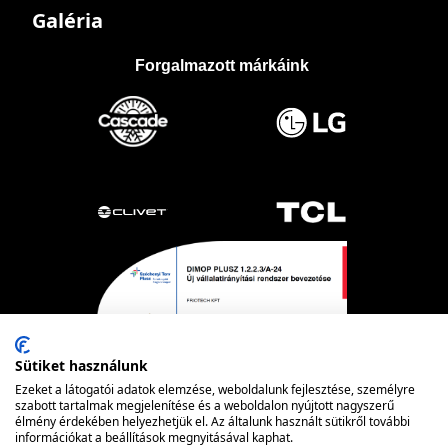
Galéria
Forgalmazott márkáink
Sütiket használunk
Ezeket a látogatói adatok elemzése, weboldalunk fejlesztése, személyre
szabott tartalmak megjelenítése és a weboldalon nyújtott nagyszerű
élmény érdekében helyezhetjük el. Az általunk használt sütikről további
információkat a beállítások megnyitásával kaphat.
Powered by nopCommerce
© FRIOTECH