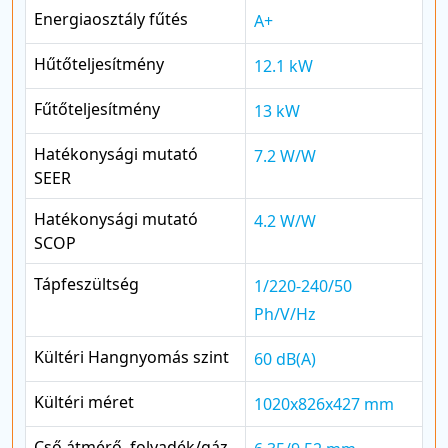
Energiaosztály fűtés
A+
Hűtőteljesítmény
12.1 kW
Fűtőteljesítmény
13 kW
Hatékonysági mutató
7.2 W/W
SEER
Hatékonysági mutató
4.2 W/W
SCOP
Tápfeszültség
1/220-240/50
Ph/V/Hz
Kültéri Hangnyomás szint
60 dB(A)
Kültéri méret
1020x826x427 mm
Cső átmérő, folyadék/gáz