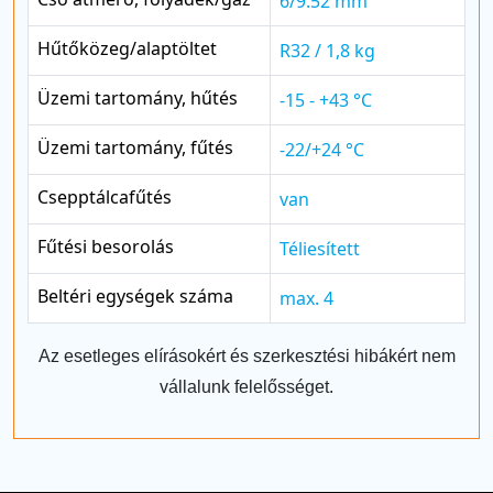
6/9.52 mm
Hűtőközeg/alaptöltet
R32 / 1,8 kg
Üzemi tartomány, hűtés
-15 - +43 °C
Üzemi tartomány, fűtés
-22/+24 °C
Csepptálcafűtés
van
Fűtési besorolás
Téliesített
Beltéri egységek száma
max. 4
Az esetleges elírásokért és szerkesztési hibákért nem
vállalunk felelősséget.