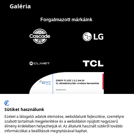
Galéria
Forgalmazott márkáink
Sütiket használunk
Ezeket a látogatói adatok elemzése, weboldalunk fejlesztése, személyre
szabott tartalmak megjelenítése és a weboldalon nyújtott nagyszerű
élmény érdekében helyezhetjük el. Az általunk használt sütikről további
információkat a beállítások megnyitásával kaphat.
Powered by nopCommerce
© FRIOTECH