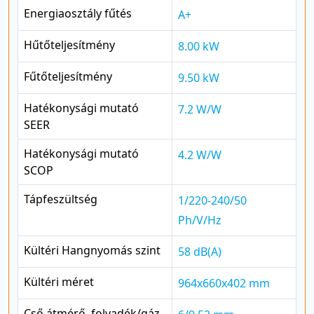
Energiaosztály fűtés
A+
Hűtőteljesítmény
8.00 kW
Fűtőteljesítmény
9.50 kW
Hatékonysági mutató
7.2 W/W
SEER
Hatékonysági mutató
4.2 W/W
SCOP
Tápfeszültség
1/220-240/50
Ph/V/Hz
Kültéri Hangnyomás szint
58 dB(A)
Kültéri méret
964x660x402 mm
Cső átmérő, folyadék/gáz