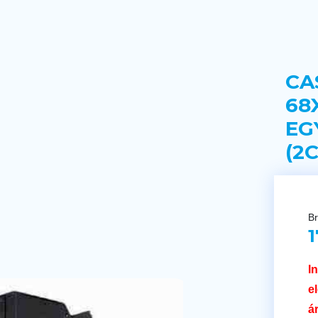
CA
68
EG
(2
Br
1
I
e
á