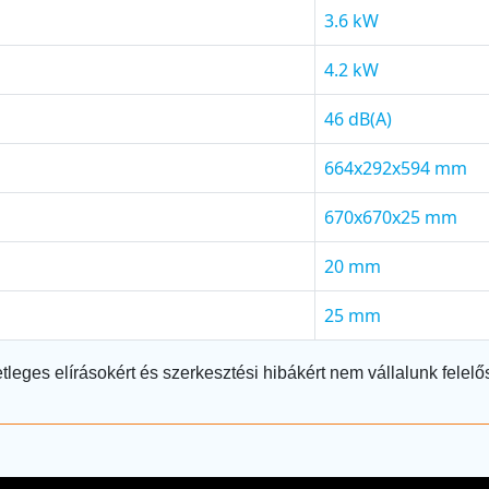
3.6 kW
4.2 kW
46 dB(A)
664x292x594 mm
670x670x25 mm
20 mm
25 mm
tleges elírásokért és szerkesztési hibákért nem vállalunk felelő