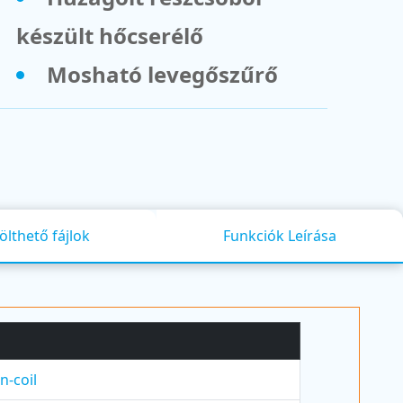
készült hőcserélő
Mosható levegőszűrő
ölthető fájlok
Funkciók Leírása
n-coil