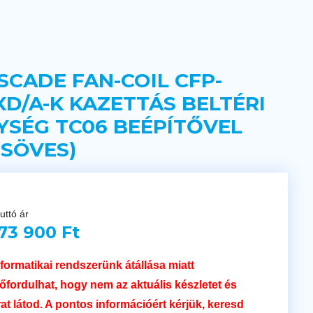
SCADE FAN-COIL CFP-
XD/A-K KAZETTÁS BELTÉRI
YSÉG TC06 BEÉPÍTŐVEL
CSÖVES)
uttó ár
73 900 Ft
nformatikai rendszerünk átállása miatt
lőfordulhat, hogy nem az aktuális készletet és
rat látod. A pontos információért kérjük, keresd