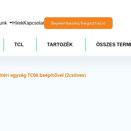
lunk
Hírek
Kapcsolat
Bejelentkezés/Regisztráció
TCL
TARTOZÉK
ÖSSZES TERM
éri egység TC06 beépítővel (2csöves)