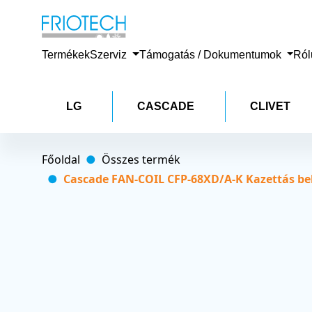
Termékek
Szerviz
Támogatás / Dokumentumok
Ró
LG
CASCADE
CLIVET
Főoldal
Összes termék
Cascade FAN-COIL CFP-68XD/A-K Kazettás belt