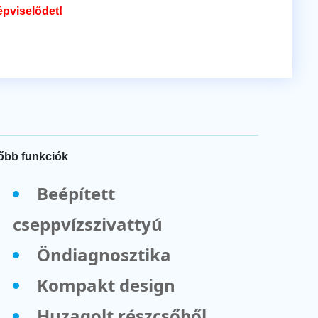
épviselődet!
őbb funkciók
Beépített
cseppvízszivattyú
Öndiagnosztika
Kompakt design
Huzagolt részcsőből