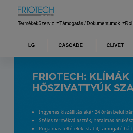
Termékek
Szerviz
Támogatás / Dokumentumok
Ró
LG
CASCADE
CLIVET
FRIOTECH:
KLÍMÁK 
HŐSZIVATTYÚK SZ
Ingyenes kiszállítás akár 24 órán belül b
Széles termékválaszték, hatalmas árukész
Rugalmas feltételek, stabil, támogató hát