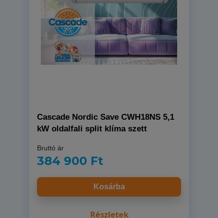
Cascade Nordic Save CWH18NS 5,1
kW oldalfali split klíma szett
Bruttó ár
384 900 Ft
Kosárba
Részletek