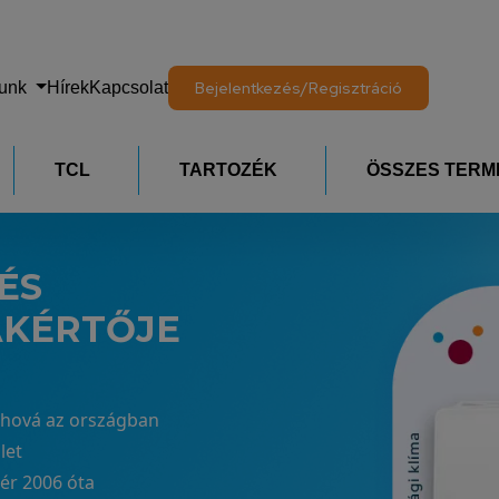
lunk
Hírek
Kapcsolat
Bejelentkezés/Regisztráció
TCL
TARTOZÉK
ÖSSZES TERM
ÉS
AKÉRTŐJE
árhová az országban
let
tér 2006 óta