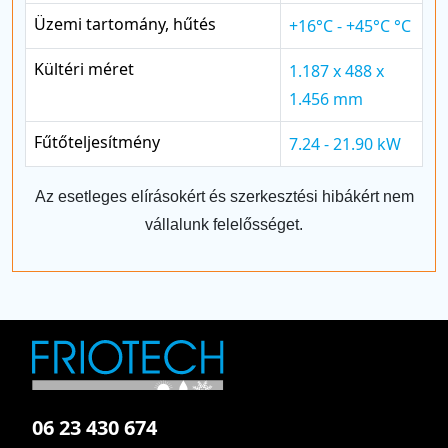
Üzemi tartomány, hűtés
+16°C - +45°C °C
Kültéri méret
1.187 x 488 x
1.456 mm
Fűtőteljesítmény
7.24 - 21.90 kW
Az esetleges elírásokért és szerkesztési hibákért nem
vállalunk felelősséget.
06 23 430 674