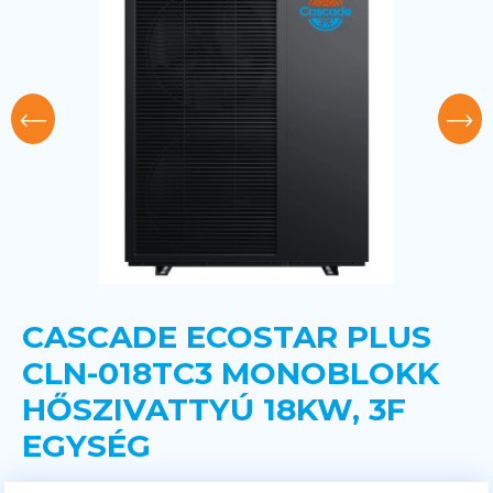
CASCADE ECOSTAR PLUS
CLN-018TC3 MONOBLOKK
HŐSZIVATTYÚ 18KW, 3F
EGYSÉG