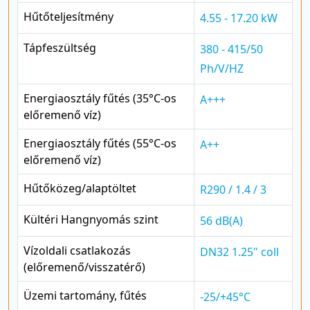
Hűtőteljesítmény
4.55 - 17.20 kW
Tápfeszültség
380 - 415/50
Ph/V/HZ
Energiaosztály fűtés (35°C-os
A+++
előremenő víz)
Energiaosztály fűtés (55°C-os
A++
előremenő víz)
Hűtőközeg/alaptöltet
R290 / 1.4 / 3
Kültéri Hangnyomás szint
56 dB(A)
Vízoldali csatlakozás
DN32 1.25" coll
(előremenő/visszatérő)
Üzemi tartomány, fűtés
-25/+45°C