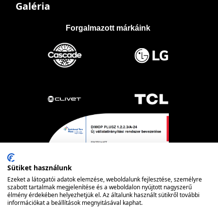
Galéria
Forgalmazott márkáink
Sütiket használunk
Ezeket a látogatói adatok elemzése, weboldalunk fejlesztése, személyre
szabott tartalmak megjelenítése és a weboldalon nyújtott nagyszerű
élmény érdekében helyezhetjük el. Az általunk használt sütikről további
információkat a beállítások megnyitásával kaphat.
Powered by nopCommerce
© FRIOTECH