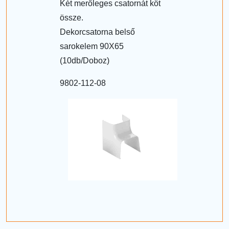
Két merőleges csatornát köt
össze.
Dekorcsatorna belső
sarokelem 90X65
(10db/Doboz)
9802-112-08