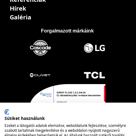
Hírek
Galéria
Forgalmazott márkáink
Sütiket használunk
Ezeket a látogatói adatok elemzése, weboldalunk fejlesztése, személyre
szabott tartalmak megjelenítése és a weboldalon nyújtott nagyszerű
élmény érdekében helyezhetjük el. Az általunk használt sütikről további